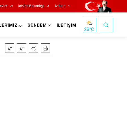
evlet
İçişleri Bakanlığı
Ankara
LERİMİZ
GÜNDEM
İLETİŞİM
28
°C
Haymana
Kalecik
Kahramankazan
Keçiören
Kızılcahamam
Mamak
Nallıhan