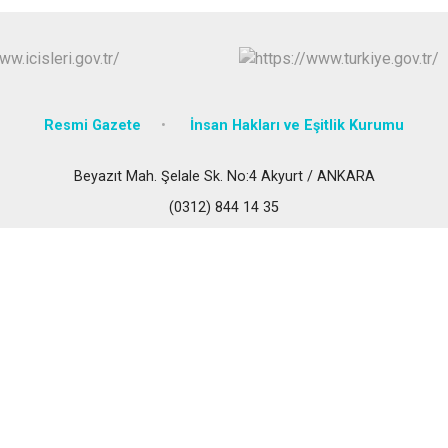
Çubuk
Elmadağ
Etimesgut
Evren
Resmi Gazete
İnsan Hakları ve Eşitlik Kurumu
Gölbaşı
Güdül
Beyazıt Mah. Şelale Sk. No:4 Akyurt / ANKARA
(0312) 844 14 35