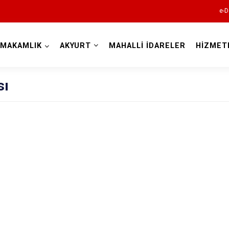
e-D
YMAKAMLIK
AKYURT
MAHALLİ İDARELER
HİZMET
Ankara
sı
Akyurt
Altındağ
Ayaş
Bala
Beypazarı
Çamlıdere
Çankaya