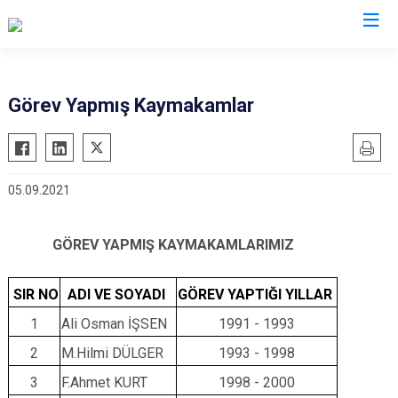
Ankara
Görev Yapmış Kaymakamlar
Akyurt
Haymana
Altındağ
Kalecik
05.09.2021
Ayaş
Kahramankazan
Bala
Keçiören
GÖREV YAPMIŞ KAYMAKAMLARIMIZ
Beypazarı
Kızılcahamam
Çamlıdere
Mamak
SIR NO
ADI VE SOYADI
GÖREV YAPTIĞI YILLAR
Çankaya
Nallıhan
1
Ali Osman İŞSEN
1991 - 1993
Çubuk
Polatlı
2
M.Hilmi DÜLGER
1993 - 1998
Elmadağ
Şereflikoçhisar
3
F.Ahmet KURT
1998 - 2000
Etimesgut
Sincan