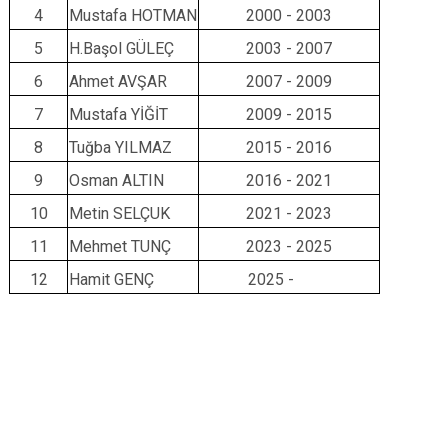
4
Mustafa HOTMAN
2000 - 2003
Evren
Yenimahalle
5
H.Başol GÜLEÇ
2003 - 2007
Gölbaşı
Pursaklar
Güdül
6
Ahmet AVŞAR
2007 - 2009
7
Mustafa YİĞİT
2009 - 2015
8
Tuğba YILMAZ
2015 - 2016
9
Osman ALTIN
2016 - 2021
10
Metin SELÇUK
2021 - 2023
11
Mehmet TUNÇ
2023 - 2025
12
Hamit GENÇ
2025 -