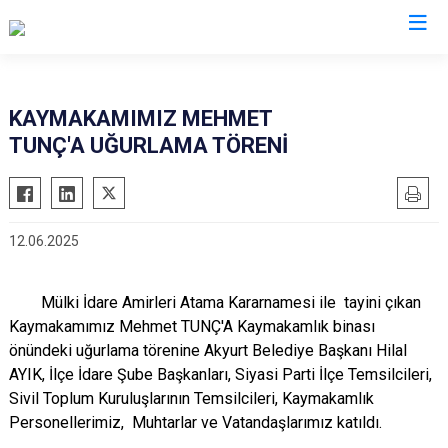
Ankara
KAYMAKAMIMIZ MEHMET
TUNÇ'A UĞURLAMA TÖRENİ
Akyurt
Haymana
Altındağ
Kalecik
Ayaş
Kahramankazan
12.06.2025
Bala
Keçiören
Beypazarı
Kızılcahamam
Mülki İdare Amirleri Atama Kararnamesi ile tayini çıkan
Çamlıdere
Mamak
Kaymakamımız Mehmet TUNÇ'A Kaymakamlık binası
Çankaya
Nallıhan
önündeki uğurlama törenine Akyurt Belediye Başkanı Hilal
Çubuk
AYIK, İlçe İdare Şube Başkanları, Siyasi Parti İlçe Temsilcileri,
Polatlı
Sivil Toplum Kuruluşlarının Temsilcileri, Kaymakamlık
Elmadağ
Şereflikoçhisar
Personellerimiz, Muhtarlar ve Vatandaşlarımız katıldı.
Etimesgut
Sincan