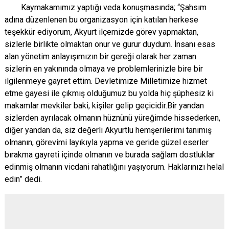
Kaymakamımız yaptığı veda konuşmasında; “Şahsım
Evren
Yenimahalle
adına düzenlenen bu organizasyon için katılan herkese
Gölbaşı
Pursaklar
teşekkür ediyorum, Akyurt ilçemizde görev yapmaktan,
Güdül
sizlerle birlikte olmaktan onur ve gurur duydum. İnsanı esas
alan yönetim anlayışımızın bir gereği olarak her zaman
sizlerin en yakınında olmaya ve problemlerinizle bire bir
ilgilenmeye gayret ettim. Devletimize Milletimize hizmet
etme gayesi ile çıkmış olduğumuz bu yolda hiç şüphesiz ki
makamlar mevkiler baki, kişiler gelip geçicidir.Bir yandan
sizlerden ayrılacak olmanın hüznünü yüreğimde hissederken,
diğer yandan da, siz değerli Akyurtlu hemşerilerimi tanımış
olmanın, görevimi layıkıyla yapma ve geride güzel eserler
bırakma gayreti içinde olmanın ve burada sağlam dostluklar
edinmiş olmanın vicdani rahatlığını yaşıyorum. Haklarınızı helal
edin” dedi.