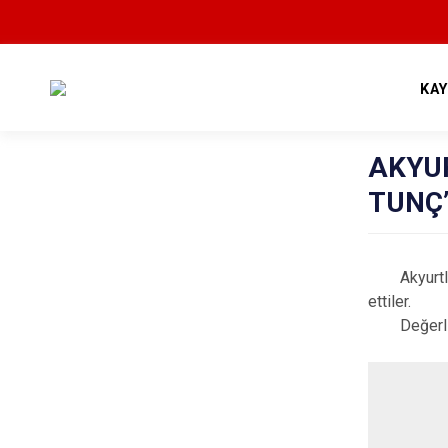
KA
AKYU
TUNÇ’
Akyurtlula
ettiler.
Değerli Ba