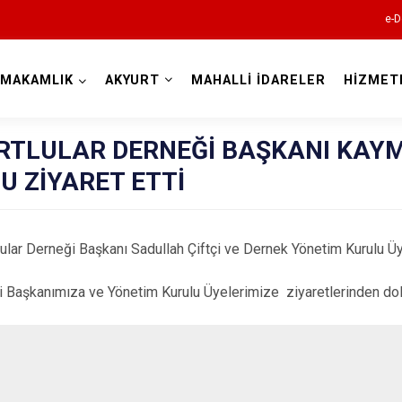
e-D
YMAKAMLIK
AKYURT
MAHALLİ İDARELER
HİZMET
Ankara
RTLULAR DERNEĞİ BAŞKANI KA
U ZİYARET ETTİ
Akyurt
Altındağ
r Derneği Başkanı Sadullah Çiftçi ve Dernek Yönetim Kurulu 
Ayaş
Bala
şkanımıza ve Yönetim Kurulu Üyelerimize ziyaretlerinden dola
Beypazarı
Çamlıdere
Çankaya