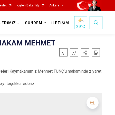
evlet
İçişleri Bakanlığı
Ankara
LERİMİZ
GÜNDEM
İLETİŞİM
29
°C
YMAKAM MEHMET
Haymana
Kalecik
Üyeleri Kaymakamımız Mehmet TUNÇ’u makamında ziyaret
Kahramankazan
Keçiören
yı teşekkür ederiz.
Kızılcahamam
Mamak
Nallıhan