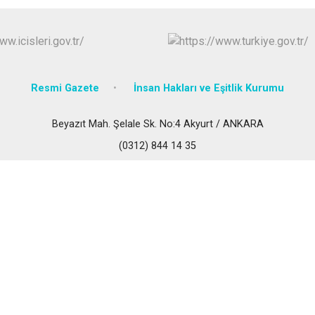
Çubuk
Elmadağ
Etimesgut
Evren
Resmi Gazete
İnsan Hakları ve Eşitlik Kurumu
Gölbaşı
Güdül
Beyazıt Mah. Şelale Sk. No:4 Akyurt / ANKARA
(0312) 844 14 35