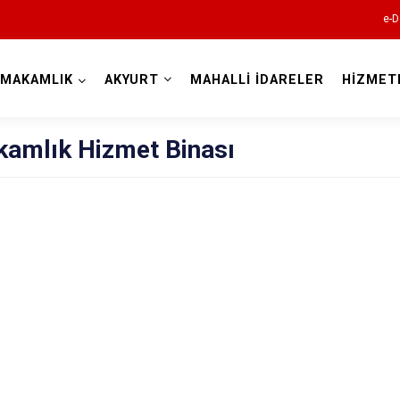
e-D
YMAKAMLIK
AKYURT
MAHALLİ İDARELER
HİZMET
Ankara
amlık Hizmet Binası
Akyurt
Altındağ
Ayaş
Bala
Beypazarı
Çamlıdere
Çankaya