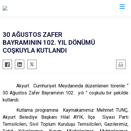
Ankara
30 AĞUSTOS ZAFER
BAYRAMININ 102. YIL DÖNÜMÜ
Akyurt
Haymana
COŞKUYLA KUTLANDI
Altındağ
Kalecik
Ayaş
Kahramankazan
Bala
Keçiören
Beypazarı
Kızılcahamam
Akyurt Cumhuriyet Meydanında düzenlenen törenle “
Çamlıdere
Mamak
30 Ağustos Zafer Bayramının 102. yılı ” coşkulu bir şekilde
kutlandı.
Çankaya
Nallıhan
Çubuk
Polatlı
Kutlama programına Kaymakamımız Mehmet TUNÇ,
Akyurt Belediye Başkanı Hilal AYIK, İlçe Siyasi Parti
Elmadağ
Şereflikoçhisar
Temsilcileri, Sivil Toplum Kuruluşu Temsilcileri, Gazilerimiz,
Etimesgut
Sincan