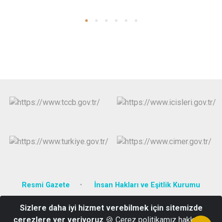
Resmi Gazete
İnsan Hakları ve Eşitlik Kurumu
Sizlere daha iyi hizmet verebilmek için sitemizde
Beyazıt Mah. Şelale Sk. No:4 Akyurt / ANKARA
çerezlere yer veriyoruz
🍪 Çerez politikamız hakkında