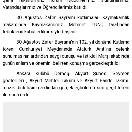
Şehit Yakınlarımız, Kurum Müdürlerimiz, Muhtarlarımız,
Evren
Yenimahalle
Vatandaşlarımız ve Öğrencilerimiz katıldı.
Gölbaşı
Pursaklar
30 Ağustos Zafer Bayramı kutlamaları Kaymakamlık
Güdül
makamında Kaymakamımız Mehmet TUNÇ tarafından
tebriklerin kabul edilmesiyle başladı.
30 Ağustos Zafer Bayramı'nın 102. yıl dönümü Kutlama
töreni Cumhuriyet Meydanında Atatürk Anıtı’na çelenk
sunulmasının ardından saygı duruşu ve İstiklal Marşı akabinde
günün anlam ve önemini belirten konuşma gerçekleştirildi.
Ankara Kulübü Derneği Akyurt Şubesi Seymen
gösterileri , Akyurt Mehter Takımı ve Akyurt Bando Takımı
müzik dinletisinin ardından gerçekleştirilen resmi geçit töreni
ile sona erdi.